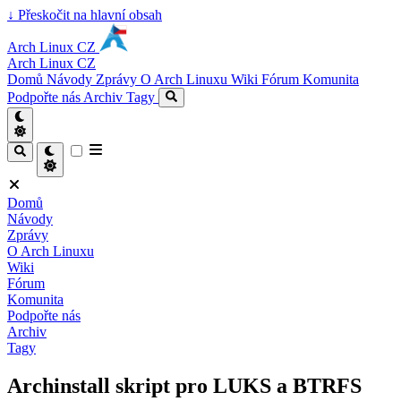
↓
Přeskočit na hlavní obsah
Arch Linux CZ
Arch Linux CZ
Domů
Návody
Zprávy
O Arch Linuxu
Wiki
Fórum
Komunita
Podpořte nás
Archiv
Tagy
Domů
Návody
Zprávy
O Arch Linuxu
Wiki
Fórum
Komunita
Podpořte nás
Archiv
Tagy
Archinstall skript pro LUKS a BTRFS