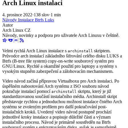
Arch Linux instalaci
4. prosince 2022
·
138 slov
·
1 min
Návody
Instalace
Btrfs
Luks
Autor
Arch Linux CZ
Návody, novinky a podpora pro uživatele Arch Linuxu v češtině.
Velmi rychlá Arch Linux instalace s
skriptem.
archinstall
Průvodce arch instalací základního šifrování celého disku LUKS a
Btrfs (B-tree file system) copy-on-write souborový systém pro
GNU/Linux. Rychlé a okamžité použití pro laptopy a systémy s
vysokým stupněm zabezpečení a zálohovacím mechanismem.
Video návod začíná přípravou Virtualboxu pro Arch instalaci. Po
úspěšném nabootování Arch systému z ISO souboru návod
pokračuje instalací pomocí
skriptu, který je již
archinstall
standardizovanou součástí instalačního média. Archinstall skript
představuje rychlou a jednoduchou možnost instalace čistého Arch
systému se zvoleným profilem pro další pokračování post-
instalačních kroků. Uvedený video návod postupně prochází
jednotlivé kroky instalace a popisuje důležité části a význam
instalačního procesu. Návod je primárně soustředěn na Btrfs
souborový systém s enkryptováním disku, avšak je samozřejmě