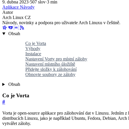
9. dubna 2023
·
507 slov
·
3 min
Aplikace Návody
Autor
Arch Linux CZ
Návody, novinky a podpora pro uživatele Arch Linuxu v češtině.
Obsah
Co je Vorta
Výhody
Instalace
Nastavení Vorty pro místní zálohy
Nastavení místního úložiště
Přidejte složky k zálohování
Obnovte soubory ze zálohy
Obsah
Co je Vorta
#
Vorta je open-source aplikace pro zálohování dat v Linuxu. Jedním z hl
distribucích Linuxu, jako je například Ubuntu, Fedora, Debian, Arch L
vytvářet zálohy.