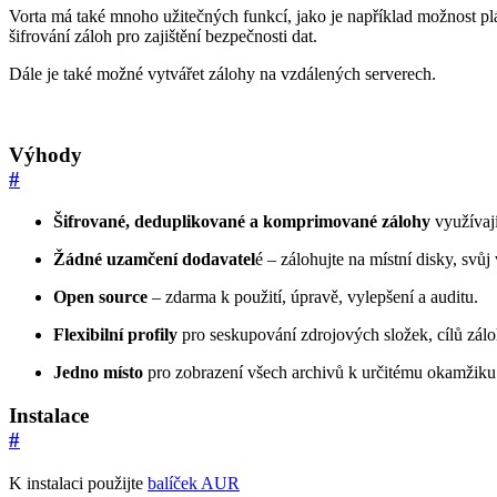
Vorta má také mnoho užitečných funkcí, jako je například možnost plá
šifrování záloh pro zajištění bezpečnosti dat.
Dále je také možné vytvářet zálohy na vzdálených serverech.
Výhody
#
Šifrované, deduplikované a komprimované zálohy
využívaj
Žádné uzamčení dodavatel
é – zálohujte na místní disky, svůj
Open source
– zdarma k použití, úpravě, vylepšení a auditu.
Flexibilní profily
pro seskupování zdrojových složek, cílů zálo
Jedno místo
pro zobrazení všech archivů k určitému okamžiku
Instalace
#
K instalaci použijte
balíček AUR