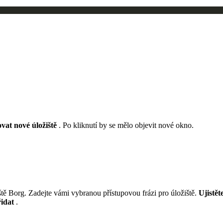
ovat nové úložiště
. Po kliknutí by se mělo objevit nové okno.
iště Borg. Zadejte vámi vybranou přístupovou frázi pro úložiště.
Ujistět
idat
.