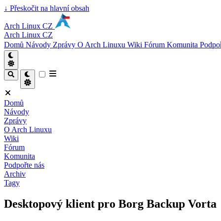
↓
Přeskočit na hlavní obsah
Arch Linux CZ
Arch Linux CZ
Domů
Návody
Zprávy
O Arch Linuxu
Wiki
Fórum
Komunita
Podpoř
Domů
Návody
Zprávy
O Arch Linuxu
Wiki
Fórum
Komunita
Podpořte nás
Archiv
Tagy
Desktopový klient pro Borg Backup Vorta