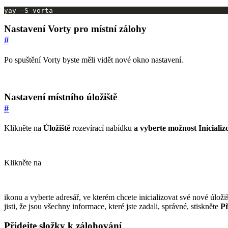
yay -S vorta
Nastavení Vorty pro místní zálohy
#
Po spuštění Vorty byste měli vidět nové okno nastavení.
Nastavení místního úložiště
#
Klikněte na
Úložiště
rozevírací nabídku
a vyberte možnost Inicializ
Klikněte na
ikonu a vyberte adresář, ve kterém chcete inicializovat své nové úlož
jisti, že jsou všechny informace, které jste zadali, správné, stiskněte
Př
Přidejte složky k zálohování