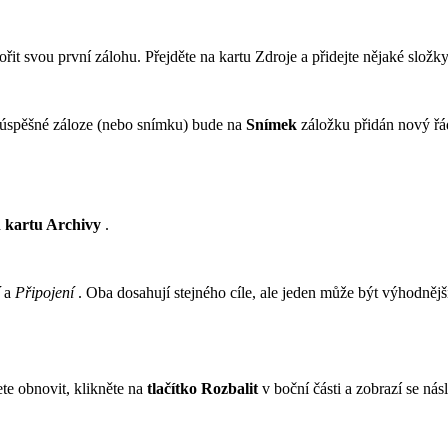
ořit svou první zálohu. Přejděte na kartu Zdroje a přidejte nějaké slož
 úspěšné záloze (nebo snímku) bude na
Snímek
záložku přidán nový řá
a
kartu Archivy
.
a
Připojení
. Oba dosahují stejného cíle, ale jeden může být výhodnější 
te obnovit, klikněte na
tlačítko Rozbalit
v boční části a zobrazí se nás