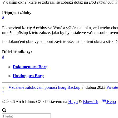
V dalším okně, které se zobrazí, se zobrazí dotaz na
Bod extrahování
Připojení zálohy
#
Po otevření
karty Archivy
ve Vortě a výběru snímku, ze kterého chce
umožnil přístup k této záloze, jako by byla stále ve vašem souborovém
Po dokončení obnovy souborů zavřete všechna aktivní okna a stiskně
Důležité odkazy:
#
Dokumentace Borg
Hosting pro Borg
←
Vzdálené zálohování pomocí Borg Backup
8. dubna 2023
Priva
↑
© 2026 Arch Linux CZ · Postaveno na
Hugo
&
Blowfish
·
Repo