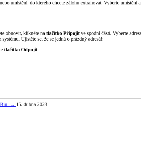
nebo umístění, do kterého chcete zálohu extrahovat. Vyberte umístění a
te obnovit, klikněte na
tlačítko Připojit
ve spodní části. Vyberte adresá
 systému. Ujistěte se, že se jedná o prázdný adresář.
te
tlačítko Odpojit
.
teBin
→
15. dubna 2023