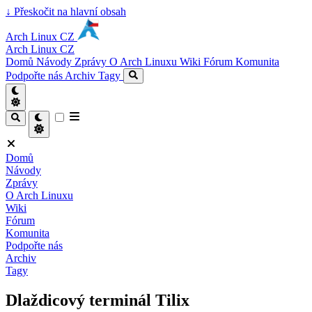
↓
Přeskočit na hlavní obsah
Arch Linux CZ
Arch Linux CZ
Domů
Návody
Zprávy
O Arch Linuxu
Wiki
Fórum
Komunita
Podpořte nás
Archiv
Tagy
Domů
Návody
Zprávy
O Arch Linuxu
Wiki
Fórum
Komunita
Podpořte nás
Archiv
Tagy
Dlaždicový terminál Tilix