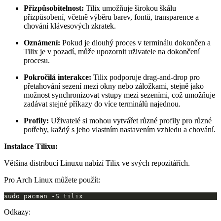
Přizpůsobitelnost:
Tilix umožňuje širokou škálu
přizpůsobení, včetně výběru barev, fontů, transparence a
chování klávesových zkratek.
Oznámení:
Pokud je dlouhý proces v terminálu dokončen a
Tilix je v pozadí, může upozornit uživatele na dokončení
procesu.
Pokročilá interakce:
Tilix podporuje drag-and-drop pro
přetahování sezení mezi okny nebo záložkami, stejně jako
možnost synchronizovat vstupy mezi sezeními, což umožňuje
zadávat stejné příkazy do více terminálů najednou.
Profily:
Uživatelé si mohou vytvářet různé profily pro různé
potřeby, každý s jeho vlastním nastavením vzhledu a chování.
Instalace Tilixu:
Většina distribucí Linuxu nabízí Tilix ve svých repozitářích.
Pro Arch Linux můžete použít:
sudo pacman -S tilix
Odkazy: