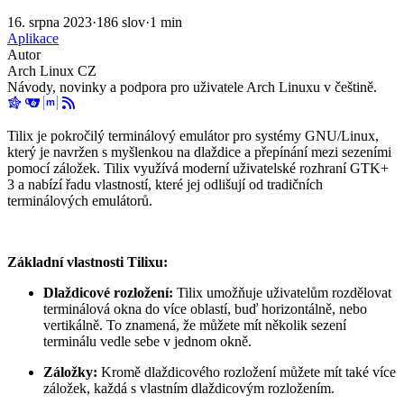
16. srpna 2023
·
186 slov
·
1 min
Aplikace
Autor
Arch Linux CZ
Návody, novinky a podpora pro uživatele Arch Linuxu v češtině.
Tilix je pokročilý terminálový emulátor pro systémy GNU/Linux,
který je navržen s myšlenkou na dlaždice a přepínání mezi sezeními
pomocí záložek. Tilix využívá moderní uživatelské rozhraní GTK+
3 a nabízí řadu vlastností, které jej odlišují od tradičních
terminálových emulátorů.
Základní vlastnosti Tilixu:
Dlaždicové rozložení:
Tilix umožňuje uživatelům rozdělovat
terminálová okna do více oblastí, buď horizontálně, nebo
vertikálně. To znamená, že můžete mít několik sezení
terminálu vedle sebe v jednom okně.
Záložky:
Kromě dlaždicového rozložení můžete mít také více
záložek, každá s vlastním dlaždicovým rozložením.