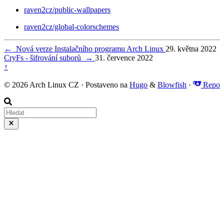
raven2cz/public-wallpapers
raven2cz/global-colorschemes
←
Nová verze Instalačního programu Arch Linux
29. května 2022
CryFs - šifrování suborů
→
31. července 2022
↑
© 2026 Arch Linux CZ · Postaveno na
Hugo
&
Blowfish
·
Repo