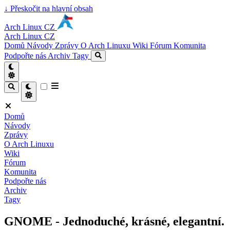
↓
Přeskočit na hlavní obsah
Arch Linux CZ
Arch Linux CZ
Domů
Návody
Zprávy
O Arch Linuxu
Wiki
Fórum
Komunita
Podpořte nás
Archiv
Tagy
Domů
Návody
Zprávy
O Arch Linuxu
Wiki
Fórum
Komunita
Podpořte nás
Archiv
Tagy
GNOME - Jednoduché, krásné, elegantní.