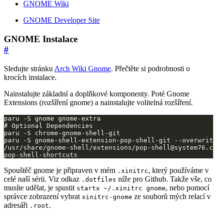
GNOME Wiki
GNOME Developer Site
GNOME Instalace
#
Sledujte stránku
Arch Wiki Gnome
. Přečtěte si podrobnosti o
krocích instalace.
Nainstalujte základní a doplňkové komponenty. Poté Gnome
Extensions (rozšíření gnome) a nainstalujte volitelná rozšíření.
pop-shell-shortcuts
Spouštěč gnome je připraven v mém
, který používáme v
.xinitrc
celé naší sérii. Viz odkaz
níže pro Github. Takže vše, co
.dotfiles
musíte udělat, je spustit
, nebo pomocí
startx ~/.xinitrc gnome
správce zobrazení vybrat
ze souborů mých relací v
xinitrc-gnome
adresáři
.
.root