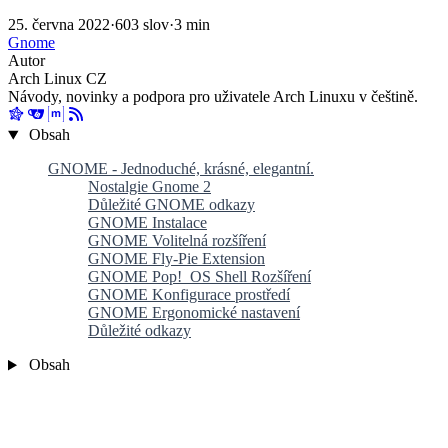
25. června 2022
·
603 slov
·
3 min
Gnome
Autor
Arch Linux CZ
Návody, novinky a podpora pro uživatele Arch Linuxu v češtině.
Obsah
GNOME - Jednoduché, krásné, elegantní.
Nostalgie Gnome 2
Důležité GNOME odkazy
GNOME Instalace
GNOME Volitelná rozšíření
GNOME Fly-Pie Extension
GNOME Pop!_OS Shell Rozšíření
GNOME Konfigurace prostředí
GNOME Ergonomické nastavení
Důležité odkazy
Obsah