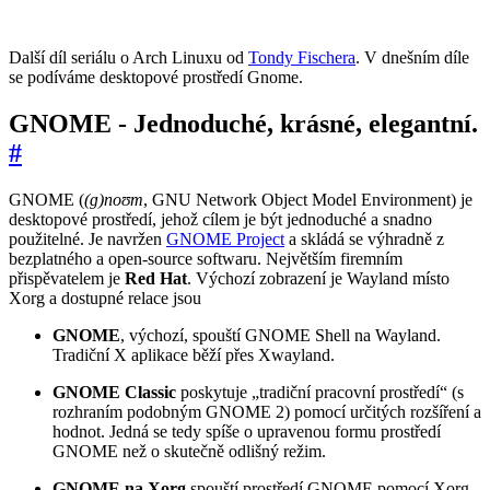
Další díl seriálu o Arch Linuxu od
Tondy Fischera
. V dnešním díle
se podíváme desktopové prostředí Gnome.
GNOME - Jednoduché, krásné, elegantní.
#
GNOME (
(ɡ)noʊm
, GNU Network Object Model Environment) je
desktopové prostředí, jehož cílem je být jednoduché a snadno
použitelné. Je navržen
GNOME Project
a skládá se výhradně z
bezplatného a open-source softwaru. Největším firemním
přispěvatelem je
Red Hat
. Výchozí zobrazení je Wayland místo
Xorg a dostupné relace jsou
GNOME
, výchozí, spouští GNOME Shell na Wayland.
Tradiční X aplikace běží přes Xwayland.
GNOME Classic
poskytuje „tradiční pracovní prostředí“ (s
rozhraním podobným GNOME 2) pomocí určitých rozšíření a
hodnot. Jedná se tedy spíše o upravenou formu prostředí
GNOME než o skutečně odlišný režim.
GNOME na Xorg
spouští prostředí GNOME pomocí Xorg.