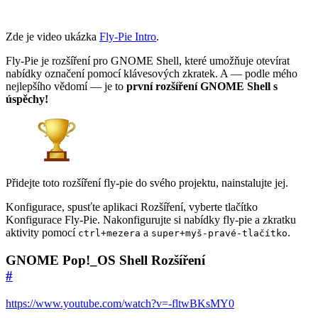
Zde je video ukázka
Fly-Pie Intro
.
Fly-Pie je rozšíření pro GNOME Shell, které umožňuje otevírat
nabídky označení pomocí klávesových zkratek. A — podle mého
nejlepšího vědomí — je to
první rozšíření GNOME Shell s
úspěchy!
Přidejte toto rozšíření fly-pie do svého projektu, nainstalujte jej.
Konfigurace, spusťte aplikaci Rozšíření, vyberte tlačítko
Konfigurace Fly-Pie. Nakonfigurujte si nabídky fly-pie a zkratku
aktivity pomocí
a
.
ctrl+mezera
super+myš-pravé-tlačítko
GNOME Pop!_OS Shell Rozšíření
#
https://www.youtube.com/watch?v=-fltwBKsMY0