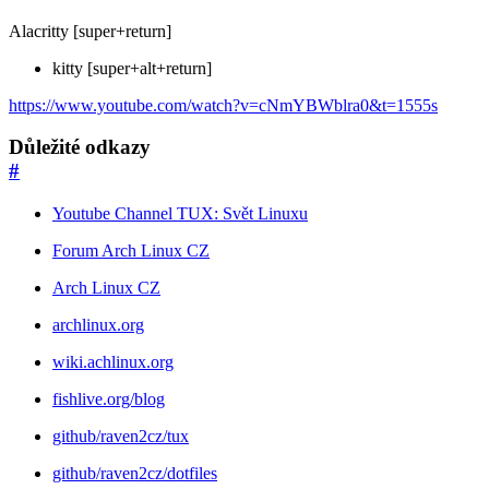
Alacritty [super+return]
kitty [super+alt+return]
https://www.youtube.com/watch?v=cNmYBWblra0&t=1555s
Důležité odkazy
#
Youtube Channel TUX: Svět Linuxu
Forum Arch Linux CZ
Arch Linux CZ
archlinux.org
wiki.achlinux.org
fishlive.org/blog
github/raven2cz/tux
github/raven2cz/dotfiles