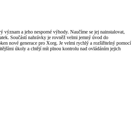
ýznam a jeho nesporné výhody. Naučíme se jej nainstalovat,
ratek. Součástí nahrávky je rovněž velmi jemný úvod do
n nové generace pro Xorg. Je velmi rychlý a rozšiřitelný pomocí
ějšími úkoly a chtějí mít plnou kontrolu nad ovládáním jejich