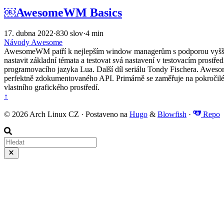
￼AwesomeWM Basics
17. dubna 2022
·
830 slov
·
4 min
Návody
Awesome
AwesomeWM patří k nejlepším window managerům s podporou vyššího
nastavit základní témata a testovat svá nastavení v testovacím pros
programovacího jazyka Lua. Další díl seriálu Tondy Fischera. Awes
perfektně zdokumentovaného API. Primárně se zaměřuje na pokročilé už
vlastního grafického prostředí.
↑
© 2026 Arch Linux CZ · Postaveno na
Hugo
&
Blowfish
·
Repo