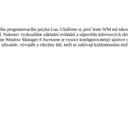
 programovacího jazyka Lua. Ukážeme si, proč tento WM má takový v
tředí. Nakonec vyzkoušíme základní ovládání a nápovědu klávesových zk
ome Window Manager # Awesome je vysoce konfigurovatelný správce oke
ivatele, vývojáře a všechny lidi, kteří se zabývají každodenními složit