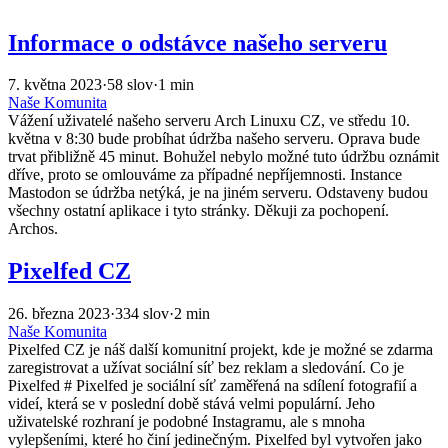
Informace o odstávce našeho serveru
7. května 2023
·
58 slov
·
1 min
Naše Komunita
Vážení uživatelé našeho serveru Arch Linuxu CZ, ve středu 10.
května v 8:30 bude probíhat údržba našeho serveru. Oprava bude
trvat přibližně 45 minut. Bohužel nebylo možné tuto údržbu oznámit
dříve, proto se omlouváme za případné nepříjemnosti. Instance
Mastodon se údržba netýká, je na jiném serveru. Odstaveny budou
všechny ostatní aplikace i tyto stránky. Děkuji za pochopení.
Archos.
Pixelfed CZ
26. března 2023
·
334 slov
·
2 min
Naše Komunita
Pixelfed CZ je náš další komunitní projekt, kde je možné se zdarma
zaregistrovat a užívat sociální síť bez reklam a sledování. Co je
Pixelfed # Pixelfed je sociální síť zaměřená na sdílení fotografií a
videí, která se v poslední době stává velmi populární. Jeho
uživatelské rozhraní je podobné Instagramu, ale s mnoha
vylepšeními, které ho činí jedinečným. Pixelfed byl vytvořen jako