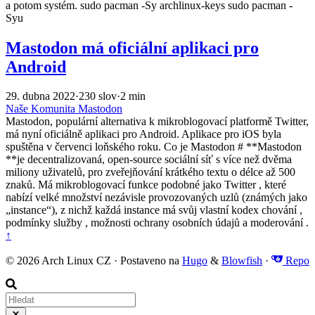
a potom systém. sudo pacman -Sy archlinux-keys sudo pacman -
Syu
Mastodon má oficiální aplikaci pro
Android
29. dubna 2022
·
230 slov
·
2 min
Naše Komunita
Mastodon
Mastodon, populární alternativa k mikroblogovací platformě Twitter,
má nyní oficiálně aplikaci pro Android. Aplikace pro iOS byla
spuštěna v červenci loňského roku. Co je Mastodon # **Mastodon
**je decentralizovaná, open-source sociální síť s více než dvěma
miliony uživatelů, pro zveřejňování krátkého textu o délce až 500
znaků. Má mikroblogovací funkce podobné jako Twitter , které
nabízí velké množství nezávisle provozovaných uzlů (známých jako
„instance“), z nichž každá instance má svůj vlastní kodex chování ,
podmínky služby , možnosti ochrany osobních údajů a moderování .
↑
© 2026 Arch Linux CZ · Postaveno na
Hugo
&
Blowfish
·
Repo