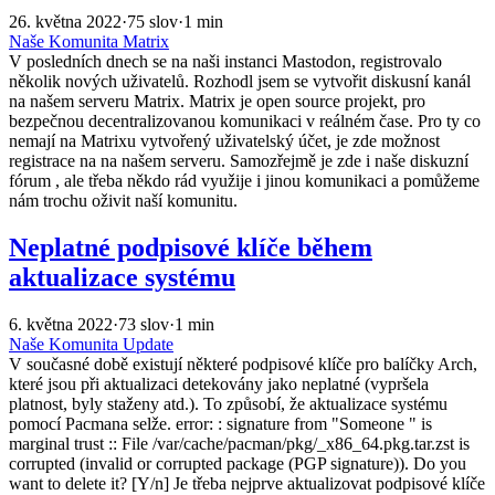
26. května 2022
·
75 slov
·
1 min
Naše Komunita
Matrix
V posledních dnech se na naši instanci Mastodon, registrovalo
několik nových uživatelů. Rozhodl jsem se vytvořit diskusní kanál
na našem serveru Matrix. Matrix je open source projekt, pro
bezpečnou decentralizovanou komunikaci v reálném čase. Pro ty co
nemají na Matrixu vytvořený uživatelský účet, je zde možnost
registrace na na našem serveru. Samozřejmě je zde i naše diskuzní
fórum , ale třeba někdo rád využije i jinou komunikaci a pomůžeme
nám trochu oživit naší komunitu.
Neplatné podpisové klíče během
aktualizace systému
6. května 2022
·
73 slov
·
1 min
Naše Komunita
Update
V současné době existují některé podpisové klíče pro balíčky Arch,
které jsou při aktualizaci detekovány jako neplatné (vypršela
platnost, byly staženy atd.). To způsobí, že aktualizace systému
pomocí Pacmana selže. error: : signature from "Someone " is
marginal trust :: File /var/cache/pacman/pkg/_x86_64.pkg.tar.zst is
corrupted (invalid or corrupted package (PGP signature)). Do you
want to delete it? [Y/n] Je třeba nejprve aktualizovat podpisové klíče