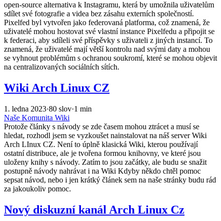
open-source alternativa k Instagramu, která by umožnila uživatelům
sdílet své fotografie a videa bez zásahu externích společností.
Pixelfed byl vytvořen jako federovaná platforma, což znamená, že
uživatelé mohou hostovat své vlastní instance Pixelfedu a připojit se
k federaci, aby sdíleli své příspěvky s uživateli z jiných instancí. To
znamená, že uživatelé mají větší kontrolu nad svými daty a mohou
se vyhnout problémům s ochranou soukromí, které se mohou objevit
na centralizovaných sociálních sítích.
Wiki Arch Linux CZ
1. ledna 2023
·
80 slov
·
1 min
Naše Komunita
Wiki
Protože články s návody se zde časem mohou ztrácet a musí se
hledat, rozhodl jsem se vyzkoušet nainstalovat na náš server Wiki
Arch LInux CZ. Není to úplně klasická Wiki, kterou používají
ostatní distribuce, ale je tvořena formou knihovny, ve které jsou
uloženy knihy s návody. Zatím to jsou začátky, ale budu se snažit
postupně návody nahrávat i na Wiki Kdyby někdo chtěl pomoc
sepsat návod, nebo i jen krátký článek sem na naše stránky budu rád
za jakoukoliv pomoc.
Nový diskuzní kanál Arch Linux Cz