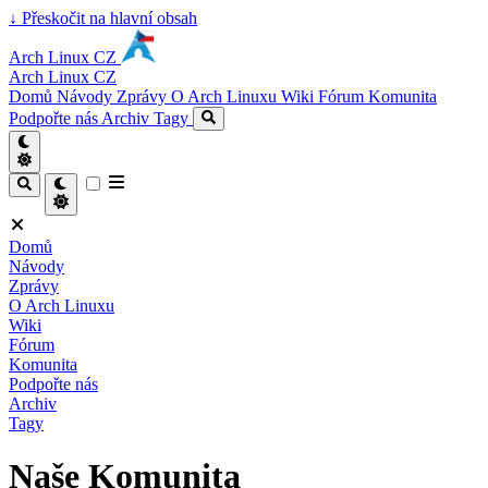
↓
Přeskočit na hlavní obsah
Arch Linux CZ
Arch Linux CZ
Domů
Návody
Zprávy
O Arch Linuxu
Wiki
Fórum
Komunita
Podpořte nás
Archiv
Tagy
Domů
Návody
Zprávy
O Arch Linuxu
Wiki
Fórum
Komunita
Podpořte nás
Archiv
Tagy
Naše Komunita