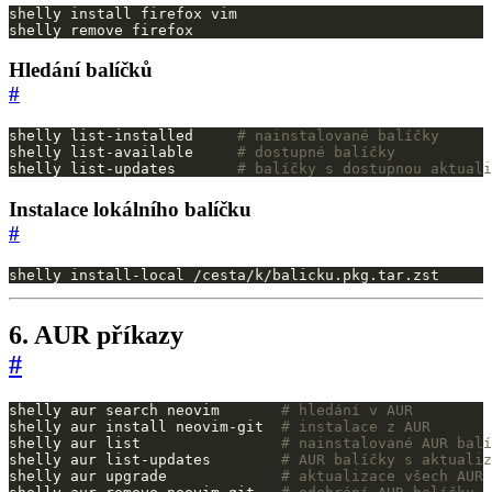
shelly remove firefox
Hledání balíčků
#
shelly list-installed     
# nainstalované balíčky
shelly list-available     
# dostupné balíčky
shelly list-updates       
# balíčky s dostupnou aktuali
Instalace lokálního balíčku
#
shelly install-local /cesta/k/balicku.pkg.tar.zst
6. AUR příkazy
#
shelly aur search neovim       
# hledání v AUR
shelly aur install neovim-git  
# instalace z AUR
shelly aur list                
# nainstalované AUR balí
shelly aur list-updates        
# AUR balíčky s aktualiz
shelly aur upgrade             
# aktualizace všech AUR 