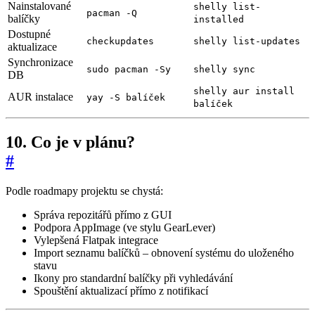
Nainstalované
shelly list-
pacman -Q
balíčky
installed
Dostupné
checkupdates
shelly list-updates
aktualizace
Synchronizace
sudo pacman -Sy
shelly sync
DB
shelly aur install
AUR instalace
yay -S balíček
balíček
10. Co je v plánu?
#
Podle roadmapy projektu se chystá:
Správa repozitářů přímo z GUI
Podpora AppImage (ve stylu GearLever)
Vylepšená Flatpak integrace
Import seznamu balíčků – obnovení systému do uloženého
stavu
Ikony pro standardní balíčky při vyhledávání
Spouštění aktualizací přímo z notifikací