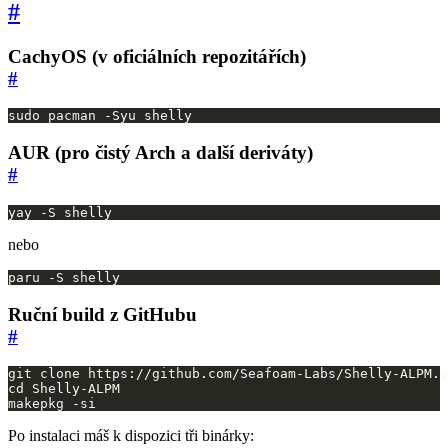
#
CachyOS (v oficiálních repozitářích)
#
sudo pacman -Syu shelly
AUR (pro čistý Arch a další deriváty)
#
yay -S shelly
nebo
paru -S shelly
Ruční build z GitHubu
#
makepkg -si
Po instalaci máš k dispozici tři binárky: