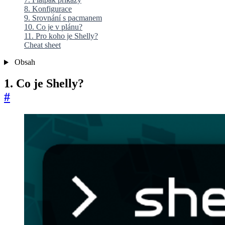
8. Konfigurace
9. Srovnání s pacmanem
10. Co je v plánu?
11. Pro koho je Shelly?
Cheat sheet
Obsah
1. Co je Shelly?
#