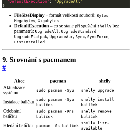
"DefaultExecution"
: 
"UpgradeAll"
}
FileSizeDisplay
– formát velikosti souborů:
,
Bytes
,
Megabytes
Gigabytes
DefaultExecution
– co se stane při spuštění
bez
shelly
parametrů:
,
,
UpgradeAll
UpgradeStandard
,
,
,
,
UpgradeFlatpak
UpgradeAur
Sync
SyncForce
ListInstalled
9. Srovnání s pacmanem
#
Akce
pacman
shelly
Aktualizace
sudo pacman -Syu
shelly upgrade
systému
sudo pacman -Syu
shelly install
Instalace balíčku
balíček
balíček
Odebrání
sudo pacman -Rns
shelly remove
balíčku
balíček
balíček
shelly list-
Hledání balíčku
pacman -Ss balíček
available