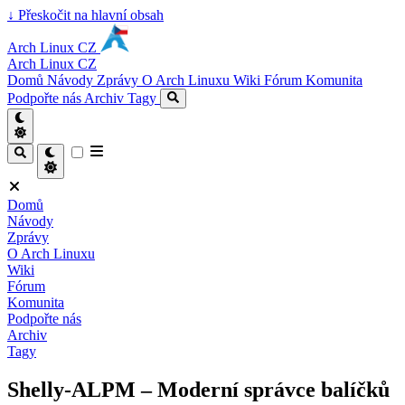
↓
Přeskočit na hlavní obsah
Arch Linux CZ
Arch Linux CZ
Domů
Návody
Zprávy
O Arch Linuxu
Wiki
Fórum
Komunita
Podpořte nás
Archiv
Tagy
Domů
Návody
Zprávy
O Arch Linuxu
Wiki
Fórum
Komunita
Podpořte nás
Archiv
Tagy
Shelly-ALPM – Moderní správce balíčků