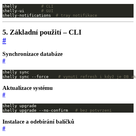
shelly          
# CLI
shelly-ui       
# GUI
shelly-notifications  
# tray notifikace
5. Základní použití – CLI
#
Synchronizace databáze
#
shelly sync --force    
# vynutí refresh i když je DB ak
Aktualizace systému
#
shelly upgrade --no-confirm   
# bez potvrzení
Instalace a odebírání balíčků
#