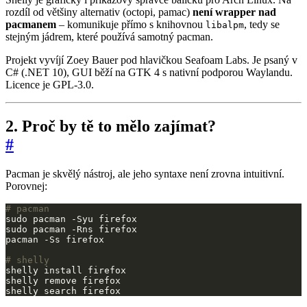
rozdíl od většiny alternativ (octopi, pamac)
není wrapper nad
pacmanem
– komunikuje přímo s knihovnou
, tedy se
libalpm
stejným jádrem, které používá samotný pacman.
Projekt vyvíjí Zoey Bauer pod hlavičkou Seafoam Labs. Je psaný v
C# (.NET 10), GUI běží na GTK 4 s nativní podporou Waylandu.
Licence je GPL-3.0.
2. Proč by tě to mělo zajímat?
#
Pacman je skvělý nástroj, ale jeho syntaxe není zrovna intuitivní.
Porovnej:
# pacman
# shelly
shelly search firefox