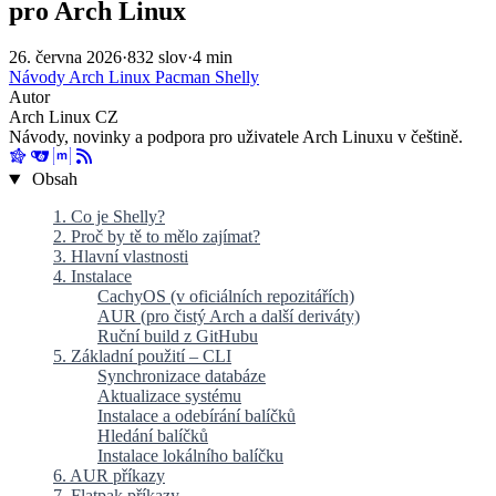
pro Arch Linux
26. června 2026
·
832 slov
·
4 min
Návody
Arch Linux
Pacman
Shelly
Autor
Arch Linux CZ
Návody, novinky a podpora pro uživatele Arch Linuxu v češtině.
Obsah
1. Co je Shelly?
2. Proč by tě to mělo zajímat?
3. Hlavní vlastnosti
4. Instalace
CachyOS (v oficiálních repozitářích)
AUR (pro čistý Arch a další deriváty)
Ruční build z GitHubu
5. Základní použití – CLI
Synchronizace databáze
Aktualizace systému
Instalace a odebírání balíčků
Hledání balíčků
Instalace lokálního balíčku
6. AUR příkazy
7. Flatpak příkazy