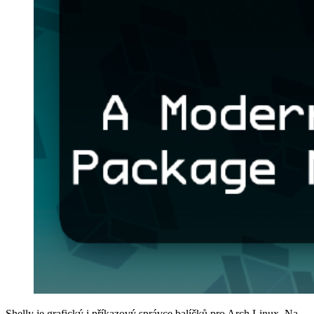
Shelly je grafický i příkazový správce balíčků pro Arch Linux. Na