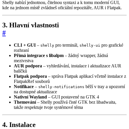
Shelly nabízí jednotnou, čitelnou syntaxi a k tomu moderní GUI,
kde na jednom místě zvládneš oficiální repozitáře, AUR i Flatpak.
3. Hlavní vlastnosti
#
CLI + GUI
–
pro terminál,
pro grafické
shelly
shelly-ui
rozhraní
Přímá integrace s libalpm
– žádný wrapper, žádná
mezivrstva
AUR podpora
– vyhledávání, instalace i aktualizace AUR
balíčků
Flatpak podpora
– správa Flatpak aplikací včetně instalace z
FlatpakRef souborů
Notifikace
–
běží v tray a upozorní
shelly-notifications
na dostupné aktualizace
Nativní Wayland
– GUI postavené na GTK 4
Themování
– Shelly používá čisté GTK bez libadwaita,
takže respektuje tvoje systémové téma
4. Instalace