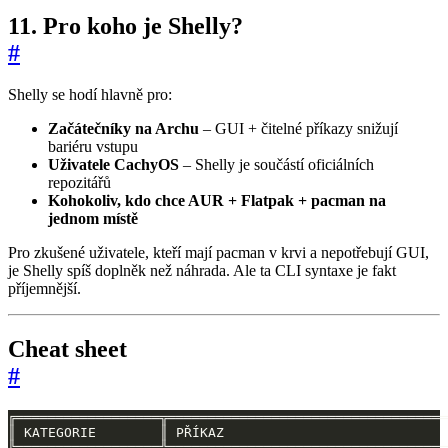
11. Pro koho je Shelly?
#
Shelly se hodí hlavně pro:
Začátečníky na Archu
– GUI + čitelné příkazy snižují
bariéru vstupu
Uživatele CachyOS
– Shelly je součástí oficiálních
repozitářů
Kohokoliv, kdo chce AUR + Flatpak + pacman na
jednom místě
Pro zkušené uživatele, kteří mají pacman v krvi a nepotřebují GUI,
je Shelly spíš doplněk než náhrada. Ale ta CLI syntaxe je fakt
příjemnější.
Cheat sheet
#