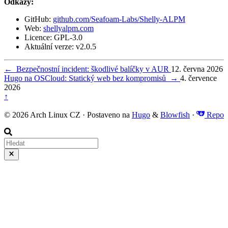
Odkazy:
GitHub:
github.com/Seafoam-Labs/Shelly-ALPM
Web:
shellyalpm.com
Licence: GPL-3.0
Aktuální verze: v2.0.5
←
Bezpečnostní incident: škodlivé balíčky v AUR
12. června 2026
Hugo na OSCloud: Statický web bez kompromisů
→
4. července
2026
↑
© 2026 Arch Linux CZ · Postaveno na
Hugo
&
Blowfish
·
Repo