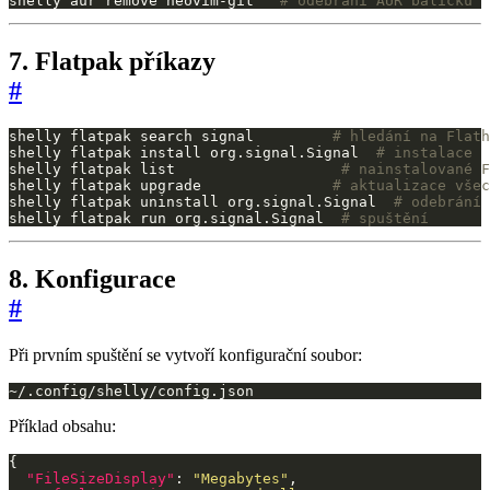
shelly aur remove neovim-git   
# odebrání AUR balíčku
7. Flatpak příkazy
#
shelly flatpak search signal         
# hledání na Flath
shelly flatpak install org.signal.Signal  
# instalace
shelly flatpak list                   
# nainstalované F
shelly flatpak upgrade               
# aktualizace všec
shelly flatpak uninstall org.signal.Signal  
# odebrání
shelly flatpak run org.signal.Signal  
# spuštění
8. Konfigurace
#
Při prvním spuštění se vytvoří konfigurační soubor:
~/.config/shelly/config.json
Příklad obsahu:
"FileSizeDisplay"
: 
"Megabytes"