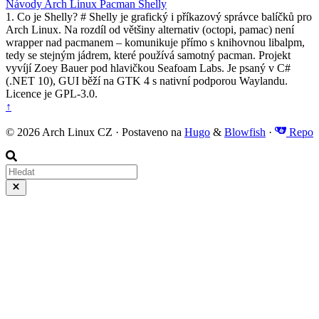
Návody
Arch Linux
Pacman
Shelly
1. Co je Shelly? # Shelly je grafický i příkazový správce balíčků pro
Arch Linux. Na rozdíl od většiny alternativ (octopi, pamac) není
wrapper nad pacmanem – komunikuje přímo s knihovnou libalpm,
tedy se stejným jádrem, které používá samotný pacman. Projekt
vyvíjí Zoey Bauer pod hlavičkou Seafoam Labs. Je psaný v C#
(.NET 10), GUI běží na GTK 4 s nativní podporou Waylandu.
Licence je GPL-3.0.
↑
© 2026 Arch Linux CZ · Postaveno na
Hugo
&
Blowfish
·
Repo