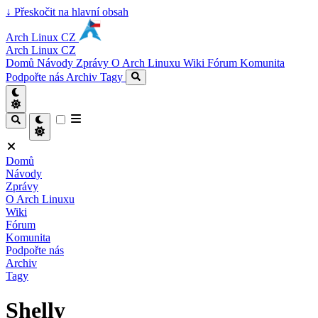
↓
Přeskočit na hlavní obsah
Arch Linux CZ
Arch Linux CZ
Domů
Návody
Zprávy
O Arch Linuxu
Wiki
Fórum
Komunita
Podpořte nás
Archiv
Tagy
Domů
Návody
Zprávy
O Arch Linuxu
Wiki
Fórum
Komunita
Podpořte nás
Archiv
Tagy
Shelly