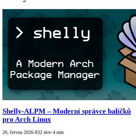
Shelly-ALPM – Moderní správce balíčků
pro Arch Linux
26. června 2026
·
832 slov
·
4 min