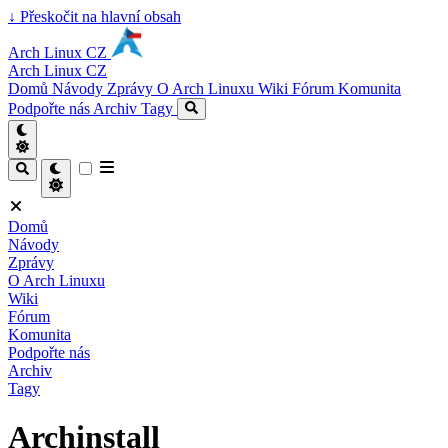
↓
Přeskočit na hlavní obsah
Arch Linux CZ
Arch Linux CZ
Domů
Návody
Zprávy
O Arch Linuxu
Wiki
Fórum
Komunita
Podpořte nás
Archiv
Tagy
Domů
Návody
Zprávy
O Arch Linuxu
Wiki
Fórum
Komunita
Podpořte nás
Archiv
Tagy
Archinstall