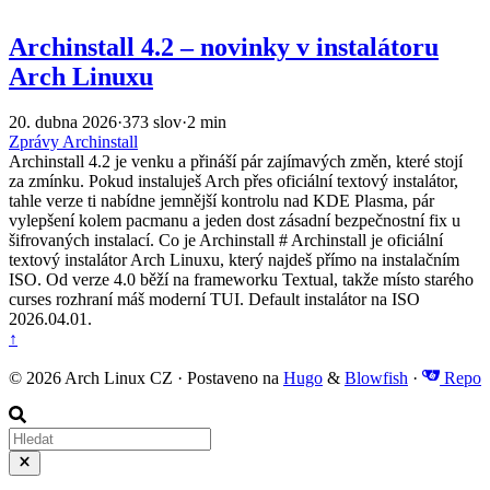
Archinstall 4.2 – novinky v instalátoru
Arch Linuxu
20. dubna 2026
·
373 slov
·
2 min
Zprávy
Archinstall
Archinstall 4.2 je venku a přináší pár zajímavých změn, které stojí
za zmínku. Pokud instaluješ Arch přes oficiální textový instalátor,
tahle verze ti nabídne jemnější kontrolu nad KDE Plasma, pár
vylepšení kolem pacmanu a jeden dost zásadní bezpečnostní fix u
šifrovaných instalací. Co je Archinstall # Archinstall je oficiální
textový instalátor Arch Linuxu, který najdeš přímo na instalačním
ISO. Od verze 4.0 běží na frameworku Textual, takže místo starého
curses rozhraní máš moderní TUI. Default instalátor na ISO
2026.04.01.
↑
© 2026 Arch Linux CZ · Postaveno na
Hugo
&
Blowfish
·
Repo