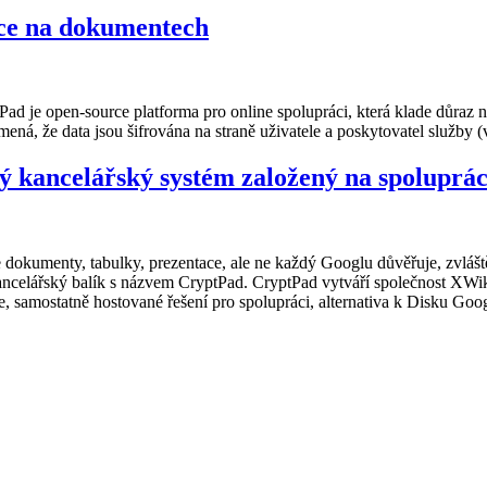
ce na dokumentech
 je open-source platforma pro online spolupráci, která klade důraz n
amená, že data jsou šifrována na straně uživatele a poskytovatel služby
ý kancelářský systém založený na spoluprác
okumenty, tabulky, prezentace, ale ne každý Googlu důvěřuje, zvláště ne
ncelářský balík s názvem CryptPad. CryptPad vytváří společnost XWiki se
 samostatně hostované řešení pro spolupráci, alternativa k Disku Googl