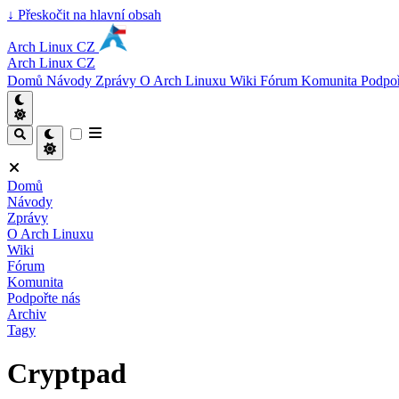
↓
Přeskočit na hlavní obsah
Arch Linux CZ
Arch Linux CZ
Domů
Návody
Zprávy
O Arch Linuxu
Wiki
Fórum
Komunita
Podpoř
Domů
Návody
Zprávy
O Arch Linuxu
Wiki
Fórum
Komunita
Podpořte nás
Archiv
Tagy
Cryptpad