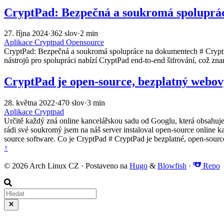
CryptPad: Bezpečná a soukromá spoluprá
27. října 2024
·
362 slov
·
2 min
Aplikace
Cryptpad
Opensource
CryptPad: Bezpečná a soukromá spolupráce na dokumentech # CryptPad
nástrojů pro spolupráci nabízí CryptPad end-to-end šifrování, což zn
CryptPad je open-source, bezplatný webov
28. května 2022
·
470 slov
·
3 min
Aplikace
Cryptpad
Určitě každý zná online kancelářskou sadu od Googlu, která obsahuje d
rádi své soukromý jsem na náš server instaloval open-source online ka
source software. Co je CryptPad # CryptPad je bezplatné, open-source,
↑
© 2026 Arch Linux CZ · Postaveno na
Hugo
&
Blowfish
·
Repo