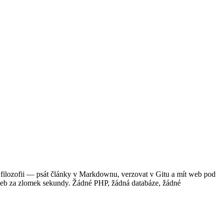
ší filozofii — psát články v Markdownu, verzovat v Gitu a mít web pod
web za zlomek sekundy. Žádné PHP, žádná databáze, žádné