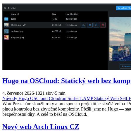
Hugo na OSCloud: Statický web bez komp
4. července 2026
·
1021 slov
·
5 min
Návody
Hugo
OSCloud
Cloudron
Surfer
LAMP
Statický Web
Self-
WordPress nám sloužil roky a pro spoustu projektů je skvělá volba. P
plnou kontrolou bez zbytečné komplexity. Přešli jsme na Hugo — st
bezpečnostní díry. A celé to běží na OSCloud.
Nový web Arch Linux CZ