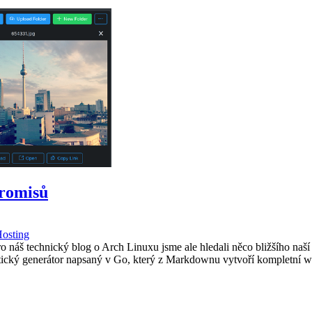
romisů
Hosting
ro náš technický blog o Arch Linuxu jsme ale hledali něco bližšího na
atický generátor napsaný v Go, který z Markdownu vytvoří kompletní 