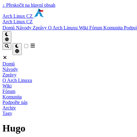
↓
Přeskočit na hlavní obsah
Arch Linux CZ
Arch Linux CZ
Domů
Návody
Zprávy
O Arch Linuxu
Wiki
Fórum
Komunita
Podpoř
Domů
Návody
Zprávy
O Arch Linuxu
Wiki
Fórum
Komunita
Podpořte nás
Archiv
Tagy
Hugo