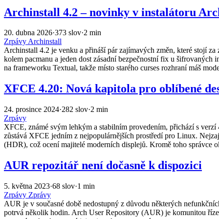
Archinstall 4.2 – novinky v instalátoru Ar
20. dubna 2026
·
373 slov
·
2 min
Zrpávy
Archinstall
Archinstall 4.2 je venku a přináší pár zajímavých změn, které stojí za
kolem pacmanu a jeden dost zásadní bezpečnostní fix u šifrovaných inst
na frameworku Textual, takže místo starého curses rozhraní máš mode
XFCE 4.20: Nová kapitola pro oblíbené de
24. prosince 2024
·
282 slov
·
2 min
Zrpávy
XFCE, známé svým lehkým a stabilním provedením, přichází s verzí 4.2
zůstává XFCE jedním z nejpopulárnějších prostředí pro Linux. Nej
(HDR), což ocení majitelé moderních displejů. Kromě toho správce oken
AUR repozitář není dočasně k dispozici
5. května 2023
·
68 slov
·
1 min
Zrpávy
Zprávy
AUR je v současné době nedostupný z důvodu některých nefunkčních od
potrvá několik hodin. Arch User Repository (AUR) je komunitou říz