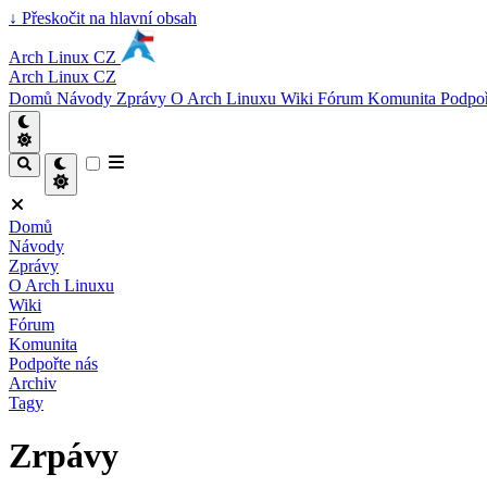
↓
Přeskočit na hlavní obsah
Arch Linux CZ
Arch Linux CZ
Domů
Návody
Zprávy
O Arch Linuxu
Wiki
Fórum
Komunita
Podpoř
Domů
Návody
Zprávy
O Arch Linuxu
Wiki
Fórum
Komunita
Podpořte nás
Archiv
Tagy
Zrpávy