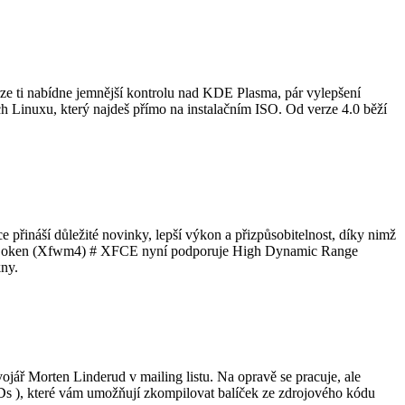
verze ti nabídne jemnější kontrolu nad KDE Plasma, pár vylepšení
Arch Linuxu, který najdeš přímo na instalačním ISO. Od verze 4.0 běží
 přináší důležité novinky, lepší výkon a přizpůsobitelnost, díky nimž
ávce oken (Xfwm4) # XFCE nyní podporuje High Dynamic Range
kny.
jář Morten Linderud v mailing listu. Na opravě se pracuje, ale
Ds ), které vám umožňují zkompilovat balíček ze zdrojového kódu