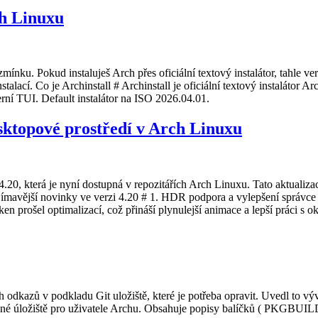
ch Linuxu
 zmínku. Pokud instaluješ Arch přes oficiální textový instalátor, tahle 
alací. Co je Archinstall # Archinstall je oficiální textový instalátor 
rní TUI. Default instalátor na ISO 2026.04.01.
sktopové prostředí v Arch Linuxu
0, která je nyní dostupná v repozitářích Arch Linuxu. Tato aktualizace
zajímavější novinky ve verzi 4.20 # 1. HDR podpora a vylepšení spr
 prošel optimalizací, což přináší plynulejší animace a lepší práci s o
kazů v podkladu Git uložiště, které je potřeba opravit. Uvedl to vývo
ené úložiště pro uživatele Archu. Obsahuje popisy balíčků ( PKGBUIL